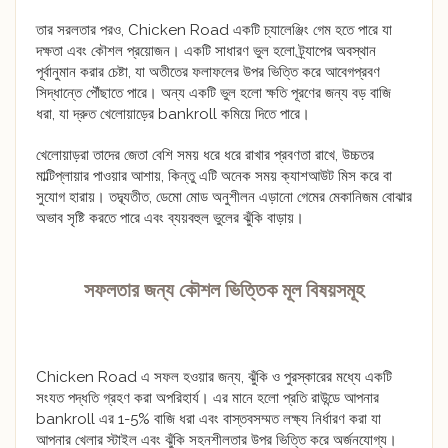
তার সরলতার পরও, Chicken Road একটি চ্যালেঞ্জিং গেম হতে পারে যা
দক্ষতা এবং কৌশল প্রয়োজন। একটি সাধারণ ভুল হলো ট্র্যাপের অবস্থান
পূর্বানুমান করার চেষ্টা, যা অতীতের ফলাফলের উপর ভিত্তি করে আবেগপ্রবণ
সিদ্ধান্তে পৌঁছাতে পারে। অন্য একটি ভুল হলো ক্ষতি পূরণের জন্য বড় বাজি
ধরা, যা দ্রুত খেলোয়াড়ের bankroll কমিয়ে দিতে পারে।
খেলোয়াড়রা তাদের জেতা বেশি সময় ধরে ধরে রাখার প্রবণতা রাখে, উচ্চতর
মাল্টিপ্লায়ার পাওয়ার আশায়, কিন্তু এটি অনেক সময় ক্যাশআউট মিস করে বা
সুযোগ হারায়। তদ্ব্যতীত, ডেমো মোড অনুশীলন এড়ানো গেমের মেকানিজম বোঝার
অভাব সৃষ্টি করতে পারে এবং ব্যয়বহুল ভুলের ঝুঁকি বাড়ায়।
সফলতার জন্য কৌশল ভিত্তিক মূল বিষয়সমূহ
Chicken Road এ সফল হওয়ার জন্য, ঝুঁকি ও পুরস্কারের মধ্যে একটি
সংযত পদ্ধতি গ্রহণ করা অপরিহার্য। এর মানে হলো প্রতি রাউন্ডে আপনার
bankroll এর 1-5% বাজি ধরা এবং বাস্তবসম্মত লক্ষ্য নির্ধারণ করা যা
আপনার খেলার স্টাইল এবং ঝুঁকি সহনশীলতার উপর ভিত্তি করে অর্জনযোগ্য।