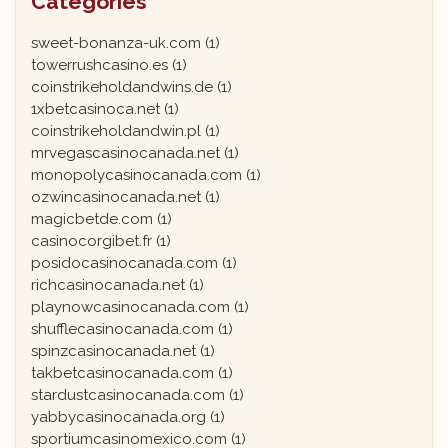
Categories
sweet-bonanza-uk.com
(1)
towerrushcasino.es
(1)
coinstrikeholdandwins.de
(1)
1xbetcasinoca.net
(1)
coinstrikeholdandwin.pl
(1)
mrvegascasinocanada.net
(1)
monopolycasinocanada.com
(1)
ozwincasinocanada.net
(1)
magicbetde.com
(1)
casinocorgibet.fr
(1)
posidocasinocanada.com
(1)
richcasinocanada.net
(1)
playnowcasinocanada.com
(1)
shufflecasinocanada.com
(1)
spinzcasinocanada.net
(1)
takbetcasinocanada.com
(1)
stardustcasinocanada.com
(1)
yabbycasinocanada.org
(1)
sportiumcasinomexico.com
(1)