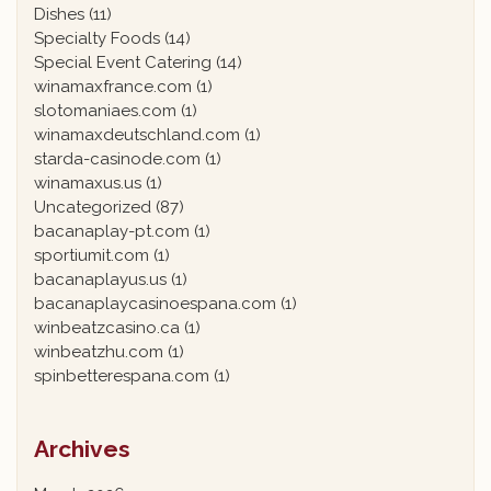
Dishes
(11)
Specialty Foods
(14)
Special Event Catering
(14)
winamaxfrance.com
(1)
slotomaniaes.com
(1)
winamaxdeutschland.com
(1)
starda-casinode.com
(1)
winamaxus.us
(1)
Uncategorized
(87)
bacanaplay-pt.com
(1)
sportiumit.com
(1)
bacanaplayus.us
(1)
bacanaplaycasinoespana.com
(1)
winbeatzcasino.ca
(1)
winbeatzhu.com
(1)
spinbetterespana.com
(1)
Archives